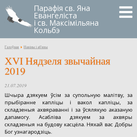
Парафія
св. Яна
Евангеліста
і св. Максімільяна
Кольбэ
Галоўная
Навіны і аб'явы
ХVІ Нядзеля звычайная
2019
21.07.2019
Шчыра дзякуем ўсім за супольную малітву, за
прыбіранне капліцы і вакол капліцы, за
складзеныя ахвяраванні і за ўсялякую аказаную
дапамогу. Асабліва дзякуем за ахвяры
складзеныя на будову касцёла. Няхай вас Добры
Бог узнагародзіць.