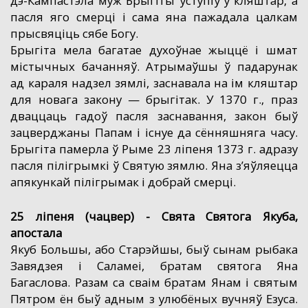
дэ-Кампастэла муж Брыгіты ўступіў у кляштар, а
пасля яго смерці і сама яна пажадала цалкам
прысвяціць сябе Богу.
Брыгіта мела багатае духоўнае жыццё і шмат
містычных бачанняў. Атрымаўшы ў падарунак
ад караля надзел зямлі, заснавала на ім кляштар
для новага закону — брыгітак. У 1370 г., праз
дваццаць гадоў пасля заснавання, закон быў
зацверджаны Папам і існуе да сённяшняга часу.
Брыгіта памерла ў Рыме 23 ліпеня 1373 г. адразу
пасля пілігрымкі ў Святую зямлю. Яна з’яўляецца
апякункай пілігрымак і добрай смерці.
25 ліпеня (чацвер) - Свята Cвятога Якуба,
апостала
Якуб Большы, або Старэйшы, быў сынам рыбака
Завядзея і Саламеі, братам святога Яна
Багаслова. Разам са сваім братам Янам і святым
Пятром ён быў адным з улюбёных вучняў Езуса.