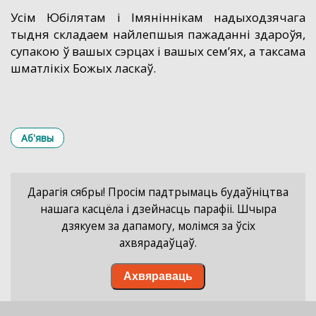
Усім Юбілятам і Імяніннікам надыходзячага
тыдня складаем найлепшыя пажаданні здароўя,
супакою ў вашых сэрцах і вашых сем’ях, а таксама
шматлікіх Божых ласкаў.
Аб'явы
Дарагія сябры! Просім падтрымаць будаўніцтва
нашага касцёла і дзейнасць парафіі. Шчыра
дзякуем за дапамогу, молімся за ўсіх
ахвярадаўцаў.
Ахвяраваць