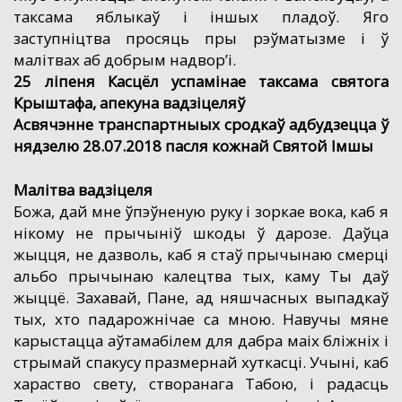
таксама яблыкаў і іншых пладоў. Яго
заступніцтва просяць пры рэўматызме і ў
малітвах аб добрым надвор’і.
25 ліпеня Касцёл успамінае таксама святога
Крыштафа, апекуна вадзіцеляў
Асвячэнне транспартныых сродкаў адбудзецца ў
нядзелю 28.07.2018 пасля кожнай Святой Імшы
Малітва вадзіцеля
Божа, дай мне ўпэўненую руку і зоркае вока, каб я
нікому не прычыніў шкоды ў дарозе. Даўца
жыцця, не дазволь, каб я стаў прычынаю смерці
альбо прычынаю калецтва тых, каму Ты даў
жыццё. Захавай, Пане, ад няшчасных выпадкаў
тых, хто падарожнічае са мною. Навучы мяне
карыстацца аўтамабілем для дабра маіх бліжніх і
стрымай спакусу празмернай хуткасці. Учыні, каб
хараство свету, створанага Табою, і радасць