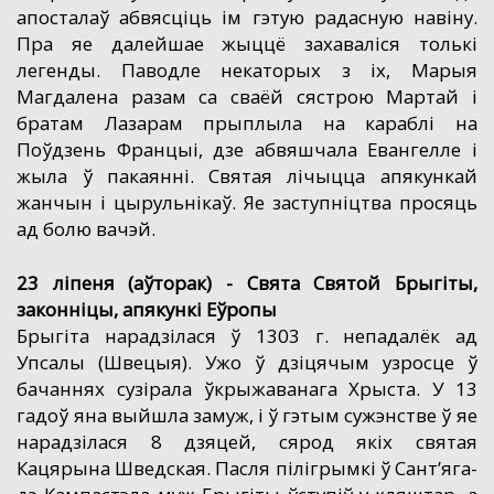
апосталаў абвясціць ім гэтую радасную навіну.
Пра яе далейшае жыццё захаваліся толькі
легенды. Паводле некаторых з іх, Марыя
Магдалена разам са сваёй сястрою Мартай і
братам Лазарам прыплыла на караблі на
Поўдзень Францыі, дзе абвяшчала Евангелле і
жыла ў пакаянні. Святая лічыцца апякункай
жанчын і цырульнікаў. Яе заступніцтва просяць
ад болю вачэй.
23 ліпеня (аўторак) - Свята Святой Брыгіты,
законніцы, апякункі Еўропы
Брыгіта нарадзілася ў 1303 г. непадалёк ад
Упсалы (Швецыя). Ужо ў дзіцячым узросце ў
бачаннях сузірала ўкрыжаванага Хрыста. У 13
гадоў яна выйшла замуж, і ў гэтым сужэнстве ў яе
нарадзілася 8 дзяцей, сярод якіх святая
Кацярына Шведская. Пасля пілігрымкі ў Сант’яга-