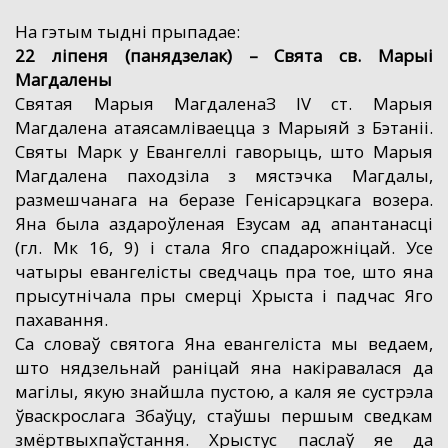
На гэтым тыдні прыпадае:
22 ліпеня (панядзелак) – Свята св. Марыі
Магдалены
Святая Марыя МагдаленаЗ IV ст. Марыя
Магдалена атаясамліваецца з Марыяй з Бэтаніі.
Святы Марк у Евангеллі гаворыць, што Марыя
Магдалена паходзіла з мястэчка Магдалы,
размешчанага на беразе Генісарэцкага возера.
Яна была аздароўленая Езусам ад апантанасці
(гл. Мк 16, 9) і стала Яго спадарожніцай. Усе
чатыры евангелісты сведчаць пра тое, што яна
прысутнічала пры смерці Хрыста і падчас Яго
пахавання.
Са словаў святога Яна евангеліста мы ведаем,
што нядзельнай раніцай яна накіравалася да
магілы, якую знайшла пустою, а каля яе сустрэла
ўваскрослага Збаўцу, стаўшы першым сведкам
змёртвыхпаўстання. Хрыстус паслаў яе да