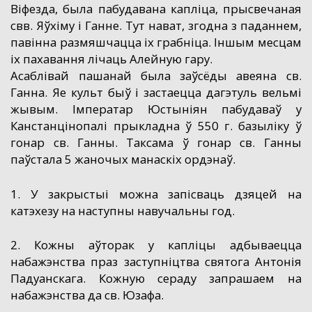
Віфезда, была пабудавана капліца, прысвечаная
свв. Яўхіму і Ганне. Тут нават, згодна з паданнем,
павінна размяшчацца іх грабніца. Іншым месцам
іх пахавання лічаць Алейную гару.
Асаблівай пашанай была заўсёды авеяна св.
Ганна. Яе культ быў і застаецца дагэтуль вельмі
жывым. Імператар Юстыніян пабудаваў у
Канстанцінопалі прыкладна ў 550 г. базыліку ў
гонар св. Ганны. Таксама ў гонар св. Ганны
паўстала 5 жаночых манаскіх ордэнаў.
1. У закрыстыі можна запісваць дзяцей на
катэхезу на наступны навучальны год.
2. Кожны аўторак у капліцы адбываецца
набажэнства праз заступніцтва святога Антонія
Падуанскага. Кожную сераду запрашаем на
набажэнства да св. Юзафа.