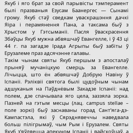
Якуб і яго брат за свой парывісты тэмперамент
былі празваныя Езусам Баанергес — Сынамі
грому. Якуб стаў сведкам уваскрашэння дачкі
Яіра і перамянення Пана, а таксама быў з
Хрыстом у Гэтсыманіі. Пасля ўваскрасення
Збаўцы Якуб мужна абвяшчаў Евангелле, і ў 43 ці
44 г. па загадзе Ірада Агрыпы быў забіты ў
Ерузалеме праз адсячэнне галавы.
Такім чынам святы Якуб першым з апосталаў
прыняў мучаніцкую смерць за Евангелле.
Лічыцца, што ён абвяшчаў Добрую Навіну ў
Іспаніі. Рэліквіі святога былі цудоўным чынам
адшуканыя на Паўднёвым Захадзе Іспаніі: над
полем, дзе спачывала яго цела, заззяла зорка.
Пазней на гэтым месцы (лац. campus stellae –
поле зоркі) быў заснаваны горад Сант’яга-дэ-
Кампастэла, які ў Сярэднявеччы наведвала
больш пілігрымаў, чым Рым і Ерузалем. Святы
Якуб з’яўляецца апекуном Іспаніі і вайскоўцаў, а