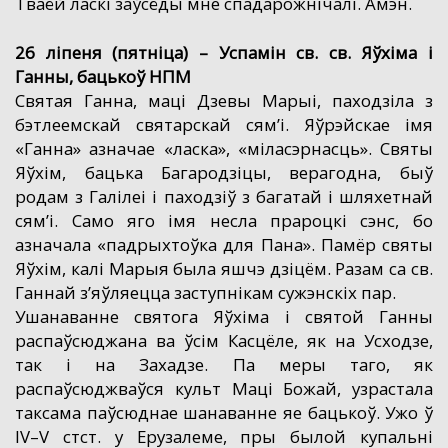
Тваёй ласкі заўсёды мне спадарожнічалі. Амэн.
26 ліпеня (пятніца) – Успамін св. св. Яўхіма і
Ганны, бацькоў НПМ
Святая Ганна, маці Дзевы Марыі, паходзіла з
бэтлеемскай святарскай сям’і. Яўрэйскае імя
«Ганна» азначае «ласка», «міласэрнасць». Святы
Яўхім, бацька Багародзіцы, верагодна, быў
родам з Галілеі і паходзіў з багатай і шляхетнай
сям’і. Само яго імя несла прароцкі сэнс, бо
азначала «падрыхтоўка для Пана». Памёр святы
Яўхім, калі Марыя была яшчэ дзіцём. Разам са св.
Ганнай з’яўляецца заступнікам сужэнскіх пар.
Ушанаванне святога Яўхіма і святой Ганны
распаўсюджана ва ўсім Касцёле, як на Усходзе,
так і на Захадзе. Па меры таго, як
распаўсюджваўся культ Маці Божай, узрастала
таксама паўсюднае шанаванне яе бацькоў. Ужо ў
IV–V стст. у Ерузалеме, пры былой купальні