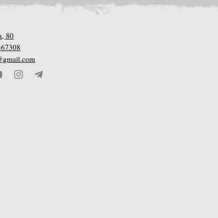
а, 80
367308
n@gmail.com