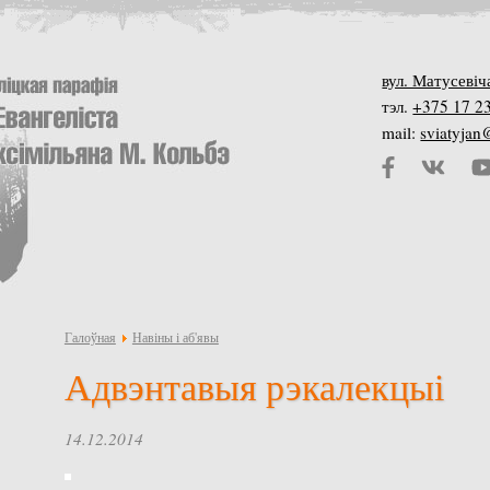
вул. Матусевіч
тэл.
+375 17 2
mail:
sviatyja
Галоўная
Навіны і аб'явы
Адвэнтавыя рэкалекцыі
14.12.2014