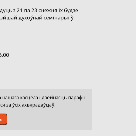
уць з 21 па 23 снежня іх будзе
шэйшай духоўнай семінарыі ў
8.00
нашага касцёла і дзейнасць парафіі.
я за ўсіх ахвярадаўцаў.
ь