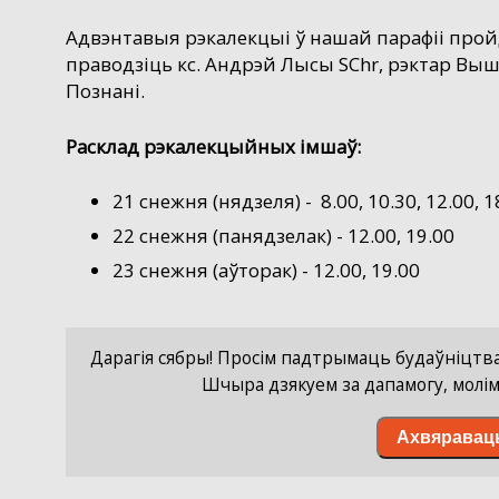
Адвэнтавыя рэкалекцыі ў нашай парафіі пройд
праводзіць кс. Андрэй Лысы SChr, рэктар Вы
Познані.
Расклад рэкалекцыйных імшаў:
21 снежня (нядзеля) - 8.00, 10.30, 12.00, 1
22 снежня (панядзелак) - 12.00, 19.00
23 снежня (аўторак) - 12.00, 19.00
Дарагія сябры! Просім падтрымаць будаўніцтва 
Шчыра дзякуем за дапамогу, молімс
Ахвяравац